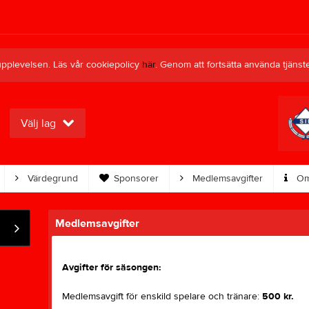
upplevelsen. Läs vår cookiepolicy
här
. Genom att fortsätta använda tjän
Välj lag
Värdegrund
Sponsorer
Medlemsavgifter
Om
Medlemsavgifter
Avgifter för säsongen:
Medlemsavgift för enskild spelare och tränare:
500 kr.