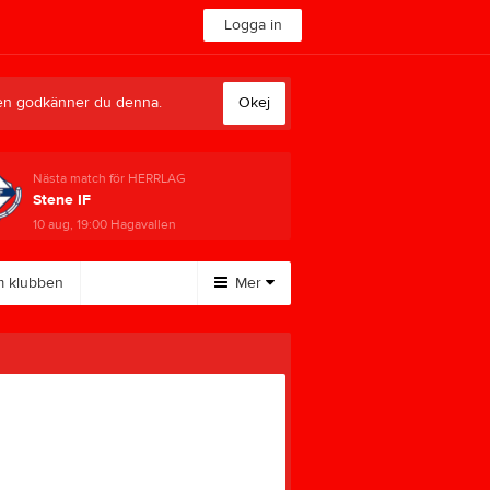
Logga in
sten godkänner du denna.
Okej
Nästa match för HERRLAG
Stene IF
10 aug, 19:00
Hagavallen
 klubben
Mer
Huvudmeny
Kalender
Dokument
Bli medlem