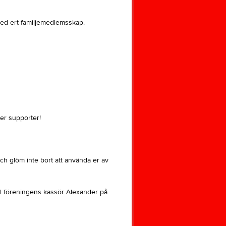
med ert familjemedlemsskap.
ler supporter!
 och glöm inte bort att använda er av
till föreningens kassör Alexander på