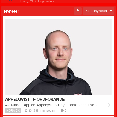
10 aug, 19:00
Hagavallen
Nyheter
Klubbnyheter
APPELQVIST TF ORDFÖRANDE
Alexander "Äpplet" Appelqvist blir ny tf ordförande i Nora BK. Då tidigare ordföranden Michael Schweidenbach valde att hoppa av uppdraget för några dagar sedan (se tidigare nyhet) så kommer "Äpplet" ha dubbla poster fram till årsmötet då han sedan tidigare är kassör i Nora BK. I helgen valde även Friederike Kirn att lämna styrelsen. Detta innebär att det är 7 personer kvar i styrelsen, 4 kvinnor och 3 män. Denna grupp är mycket kompetent och arbetsvillig med ett stort NBK-hjärta vilket borgar för att Nora BK kommer bygga vidare på den väg som har påbörjats där bl.a utbildning, utveckling och samhällsnytta är hörnstenar i verksamheten.
NORA BK
för 3 timmar sedan
0