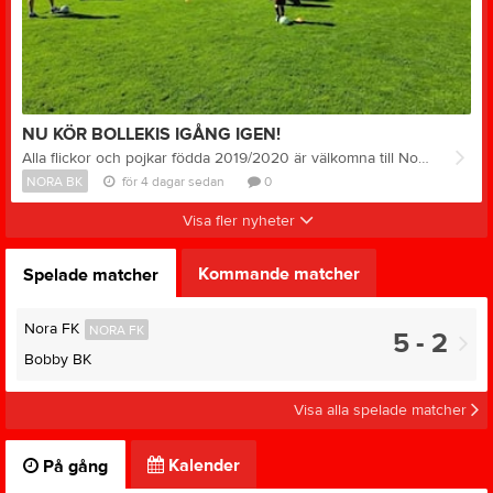
NU KÖR BOLLEKIS IGÅNG IGEN!
Alla flickor och pojkar födda 2019/2020 är välkomna till Norvalla på söndag 9/8 kl. 10.00. Nya och tidigare deltagare är mycket välkomna! I samband med Föreningsmatchen torsdag 13/8 har alla Flickor/Pojkar födda 2019 möjlighet att delta i uppvisningsmatch som kommer vara i halvtid av A-lagsmatchen. Har ni några frågor så kontakta; Peter Palmqvist peter.palmqvist.norabk@hotmail.com 070-269 89 41
NORA BK
för 4 dagar sedan
0
Visa fler nyheter
Kommande matcher
Spelade matcher
Nora FK
NORA FK
5 - 2
Bobby BK
Visa alla spelade matcher
Kalender
På gång