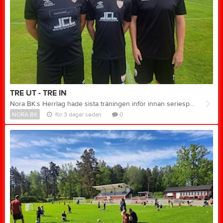
TRE UT - TRE IN
Nora BK:s Herrlag hade sista träningen inför innan seriespelet drar igång igen på måndag med bortamatch mot Stene IF. Det är en del förändringar i truppen inför höstpremiären. Lämnat har Sharma Guutale samt duon Victor Andersson och Nathan Hernandez Öhrn, de två sistnämnda var med oss i slutet av vårsäsongen och återvänder till USA för studier. Vi tackar alla tre för deras insatser i Noratröjan! In i truppen kommer två rutinerade killar samt en riktig coming men från våra egna ungdomsled. Victor Bladh-Nilsson (till vänster på bilden) har nyss anslutit och har under många år varit motorn i Små IF, både som en tung och svårstoppad forward men också som en fruktad målskytt. Gabriel "Gabbe" Pettersson (till höger på bilden) kommer närmast från FK Bosna och är en utpräglad målskytt vilket han verkligen bevisade i lördagens träningsmatch. "Gabbe" gjorde då mål första gången han rörde bollen i NBK-tröjan och gjorde förutom målet en mycket positiv insats. Vi både hoppas och tror att de kommer göra nytta för vårt lag med sina offensiva kvaliteter men kommer också bidra med rutin och karaktär. Vi flyttar även upp 15-årige Malte Björklund i A-truppen. Malte är mogen i sitt spel och vi tycker att det är dags att han tar steget upp och tränar kontinuerligt i seniormiljö.
NORA BK
för 3 dagar sedan
0