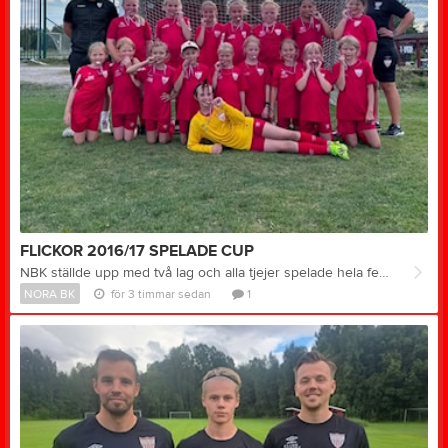
FLICKOR 2016/17 SPELADE CUP
NBK ställde upp med två lag och alla tjejer spelade hela fem matcher var. Det var en dag med vinster, förluster och oavgjorda matcher men det vi tar med oss allra mest är hur tjejerna har kämpat för varandra, peppat varandra och framför allt haft väldigt roligt tillsammans. Så här säger ledarna Hanna Actins och Markus Pettersson om dagen; "Det är precis sådana här dagar man uppskattar lite extra. Att se tjejerna utvecklas, stötta varandra och ha kul tillsammans är minst lika viktigt som resultaten. En riktigt härlig dag med ett fantastiskt gäng tjejer!"
NORA BK
för 3 timmar sedan
1