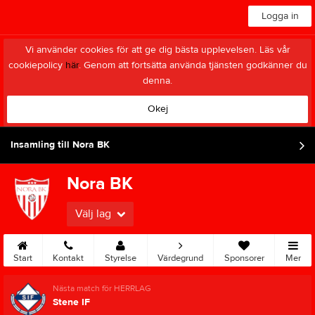
Logga in
Vi använder cookies för att ge dig bästa upplevelsen. Läs vår
cookiepolicy
här
. Genom att fortsätta använda tjänsten godkänner du
denna.
Okej
Insamling till Nora BK
Nora BK
Välj lag
Start
Kontakt
Styrelse
Värdegrund
Sponsorer
Mer
Nästa match för HERRLAG
Stene IF