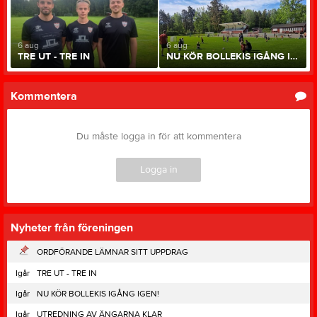
6 aug
6 aug
TRE UT - TRE IN
NU KÖR BOLLEKIS IGÅNG IGEN!
Kommentera
Du måste logga in för att kommentera
Logga in
Nyheter från föreningen
ORDFÖRANDE LÄMNAR SITT UPPDRAG
Igår
TRE UT - TRE IN
Igår
NU KÖR BOLLEKIS IGÅNG IGEN!
Igår
UTREDNING AV ÄNGARNA KLAR