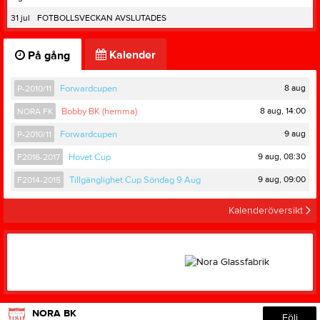
31 jul
FOTBOLLSVECKAN AVSLUTADES
Kalender
På gång
8 aug
P-2010/11
Forwardcupen
8 aug, 14:00
NORA FK
Bobby BK (hemma)
9 aug
P-2010/11
Forwardcupen
9 aug, 08:30
F2016-2017
Hovet Cup
9 aug, 09:00
F2014-2015
Tillgänglighet Cup Söndag 9 Aug
Kalenderöversikt
NORA BK
Följ