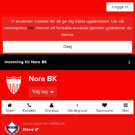
Logga in
Vi använder cookies för att ge dig bästa upplevelsen. Läs vår
cookiepolicy
här
. Genom att fortsätta använda tjänsten godkänner du
denna.
Okej
Insamling till Nora BK
Nora BK
Välj lag
Start
Kontakt
Styrelse
Värdegrund
Sponsorer
Mer
Nästa match för HERRLAG
Stene IF