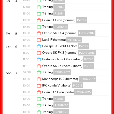
16:45
Träning
P-2018
Tor
4
20:30
17:00
Träning
P-2016
18:05
18:00
Träning
P-2014
18:30
18:30
Lillån FK Grön (hemma)
P-2012
19:30
19:30
Träning
P-2010/11
20:30
18:00
Örebro SK FK 4 (hemma)
F2016-2017
Fre
5
21:00
19:00
Laxå IF (hemma)
HERRLAG
20:00
10:00
Poolspel 3 - kl:10-13 Nora
P-2017
Lör
6
21:00
11:00
Örebro SK FK 3 (hemma)
F2014-2015
13:00
11:00
Bortamatch mot Kopparberg
P-2016
13:00
11:30
Örebro SK FK Svart 2 (borta)
P-2015
12:00
09:30
Träning
F2016-2017
Sön
7
13:30
10:00
Mariebergs IK 2 (hemma)
F2016-2017
11:00
10:00
IFK Kumla Vit (borta)
P-2014
12:00
10:00
Lillån FK 1 Grön (borta)
F2014-2015
12:00
10:00
Träning
F-2018
12:00
10:00
Träning
P-2019/20
11:00
10:00
Träning
F-2019/20