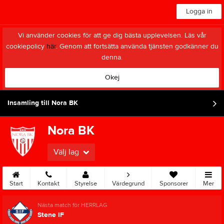
Logga in
Vi använder cookies för att ge dig bästa upplevelsen. Läs vår
cookiepolicy
här
. Genom att fortsätta använda tjänsten godkänner du
denna.
Okej
Insamling till Nora BK
Nora BK
Välj lag
Start
Kontakt
Styrelse
Värdegrund
Sponsorer
Mer
Nästa match för HERRLAG
Stene IF